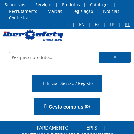
Sobre Nós
Serviços
Produtos
Catálogos
Recrutamento
Marcas
Legislação
Notícias
Contactos
EN
ES
FR
PT
Iniciar Sessão / Registo
(
)
Cesto compras
0
FARDAMENTO
EPI'S