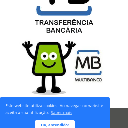
Este website utiliza cookies. Ao navegar no website
aceita a sua utilização.
Saber mais
© 2026 Ibersafety - Todos os direitos reservados |
OK, entendido!
Termos e Condições