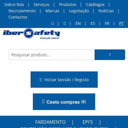
Sobre Nós
Serviços
Produtos
Catálogos
Recrutamento
Marcas
Legislação
Notícias
Contactos
EN
ES
FR
PT
Iniciar Sessão / Registo
(
)
Cesto compras
0
FARDAMENTO
EPI'S