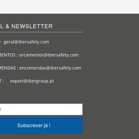
IL & NEWSLETTER
: geral@ibersafety.com
ENTOS : orcamentos@ibersafety.com
ENDAS : encomendas@ibersafety.com
T : export@ibergroup.pt
Subscrever já !