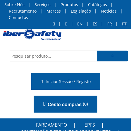
Sobre Nós
Serviços
Produtos
Catálogos
Recrutamento
Marcas
Legislação
Notícias
Contactos
EN
ES
FR
PT
Iniciar Sessão / Registo
(
)
Cesto compras
0
FARDAMENTO
EPI'S