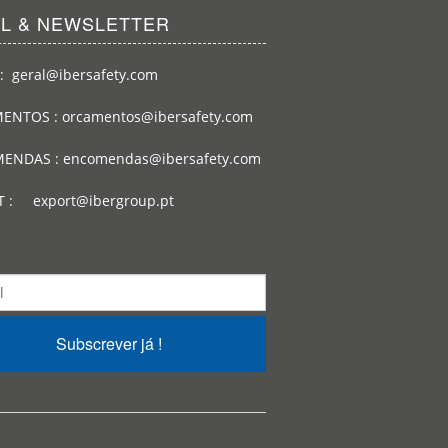
IL & NEWSLETTER
: geral@ibersafety.com
ENTOS : orcamentos@ibersafety.com
ENDAS : encomendas@ibersafety.com
T : export@ibergroup.pt
Subscrever já !