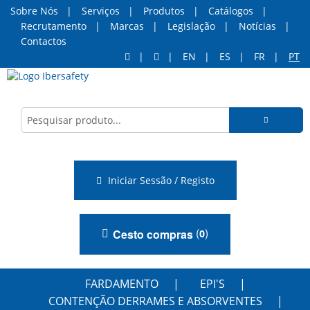
Sobre Nós
Serviços
Produtos
Catálogos
Recrutamento
Marcas
Legislação
Notícias
Contactos
EN
ES
FR
PT
Iniciar Sessão / Registo
(
)
Cesto compras
0
FARDAMENTO
EPI'S
CONTENÇÃO DERRAMES E ABSORVENTES